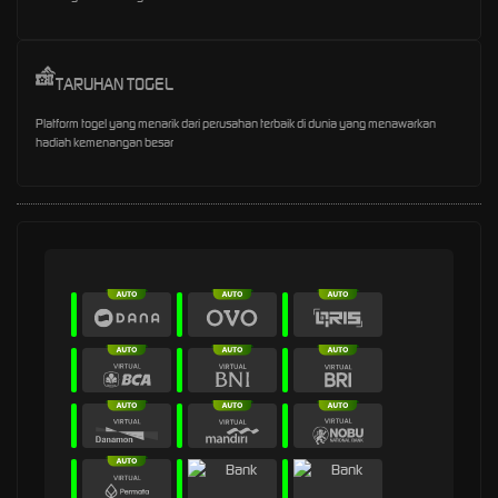
TARUHAN TOGEL
Platform togel yang menarik dari perusahan terbaik di dunia yang menawarkan
hadiah kemenangan besar