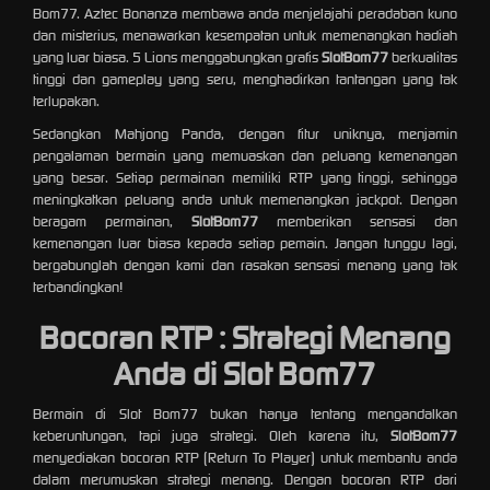
Bom77. Aztec Bonanza membawa anda menjelajahi peradaban kuno
dan misterius, menawarkan kesempatan untuk memenangkan hadiah
yang luar biasa. 5 Lions menggabungkan grafis
SlotBom77
berkualitas
tinggi dan gameplay yang seru, menghadirkan tantangan yang tak
terlupakan.
Sedangkan Mahjong Panda, dengan fitur uniknya, menjamin
pengalaman bermain yang memuaskan dan peluang kemenangan
yang besar. Setiap permainan memiliki RTP yang tinggi, sehingga
meningkatkan peluang anda untuk memenangkan jackpot. Dengan
beragam permainan,
SlotBom77
memberikan sensasi dan
kemenangan luar biasa kepada setiap pemain. Jangan tunggu lagi,
bergabunglah dengan kami dan rasakan sensasi menang yang tak
terbandingkan!
Bocoran RTP : Strategi Menang
Anda di Slot Bom77
Bermain di Slot Bom77 bukan hanya tentang mengandalkan
keberuntungan, tapi juga strategi. Oleh karena itu,
SlotBom77
menyediakan bocoran RTP (Return To Player) untuk membantu anda
dalam merumuskan strategi menang. Dengan bocoran RTP dari