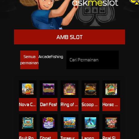
AMB SLOT
Semua
Arcade
Fishing
permainan
Nova Crash : The Legends of Power
Dart Fest
Ring of Hopeful
Scoop Blessing
Horse Racing
Fruit Roulette Slots
Ghost Busters
Treasure of Pirate
Lagend of Shooter
Real Slap