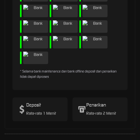
* Selama bank maintenance dan bank offline deposit dan penarikan
tidak dapat diproses
Deposit
Penarikan
Rata-rata 1 Menit
Rata-rata 2 Menit