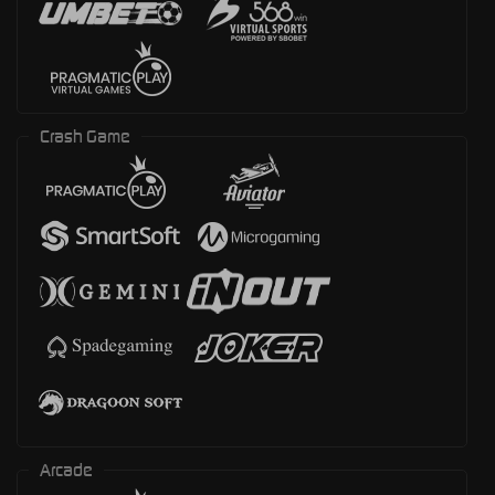
Crash Game
Arcade