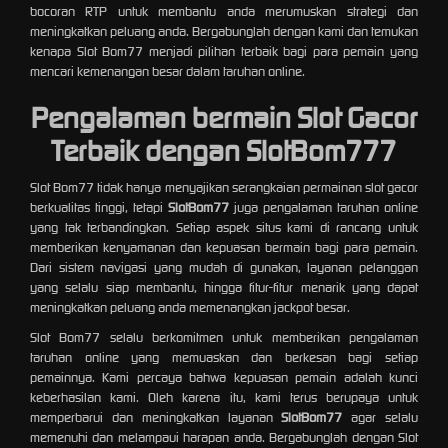
bocoran RTP untuk membantu anda merumuskan strategi dan
meningkatkan peluang anda. Bergabunglah dengan kami dan temukan
kenapa Slot Bom77 menjadi pilihan terbaik bagi para pemain yang
mencari kemenangan besar dalam taruhan online.
Pengalaman bermain Slot Gacor
Terbaik dengan SlotBom777
Slot Bom77 tidak hanya menyajikan serangkaian permainan slot gacor
berkualitas tinggi, tetapi
SlotBom77
juga pengalaman taruhan online
yang tak terbandingkan. Setiap aspek situs kami di rancang untuk
memberikan kenyamanan dan kepuasan bermain bagi para pemain.
Dari sistem navigasi yang mudah di gunakan, layanan pelanggan
yang selalu siap membantu, hingga fitur-fitur menarik yang dapat
meningkatkan peluang anda memenangkan jackpot besar.
Slot Bom77 selalu berkomitmen untuk memberikan pengalaman
taruhan online yang memuaskan dan berkesan bagi setiap
pemainnya. Kami percaya bahwa kepuasan pemain adalah kunci
keberhasilan kami. Oleh karena itu, kami terus berupaya untuk
memperbarui dan meningkatkan layanan
SlotBom77
agar selalu
memenuhi dan melampaui harapan anda. Bergabunglah dengan Slot