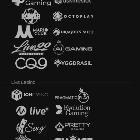
Live Casino