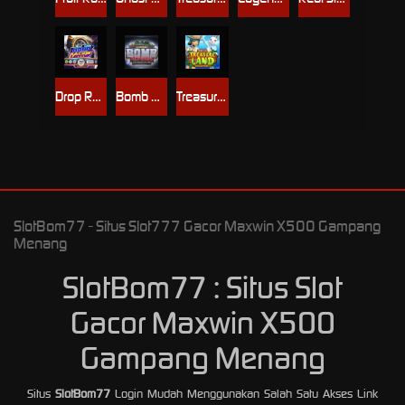
Drop Racing
Bomb Defusal
Treasure Land
SlotBom77 - Situs Slot777 Gacor Maxwin X500 Gampang
Menang
SlotBom77 : Situs Slot
Gacor Maxwin X500
Gampang Menang
Situs
SlotBom77
Login Mudah Menggunakan Salah Satu Akses Link