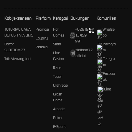
Kebijaksanaan
Platform
Kategori
Dukungan
Komunitas
TUTORIAL CARA
Promosi
Hot
+62819
Whatsa
DEPOSIT VIA QRIS
Games
13459
pp
Loyalty
991
Daftar
Slots
Instagra
Referral
SLOTBOM77
slotbom77
m
Live
official
Trik Menang Judi
Casino
Telegra
m
Race
Facebo
Togel
ok
Olahraga
Line
Crash
Game
Arcade
Poker
E-Sports