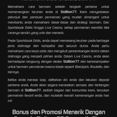
Memahami cara bermain adalah langkah pertama untuk
memenangkan taruhan anda di
SlotBom77
. Kami menyediakan
petunjuk dan panduan permainan yang mudah dimengerti untuk
membantu anda memahami dasar-dasar dan strategi bermain. Dari
Sportsbook Odds hingga Live Casino, setiap permainan memiliki tata
caranya sendiri yang unik dan menarik.
Pada Sportsbook Odds, anda dapat memasang taruhan pada berbagai
jenis olahraga dan kompetisi dari seluruh dunia. Anda perlu
memahami cara kerja odds dan mengikuti perkembangan terkini dalam
olahraga yang menjadi pilihan anda. Dalam Live Casino, anda akan
berhadapan langsung dengan dealer
SlotBom77
dan berkesempatan
untuk bermain permainan kasino klasik seperti Blackjack, Roulette, dan
lainnya.
Ketika anda merasa siap, daftarkan diri anda dan lakukan deposit
pertama anda. Anda akan segera merasakan sensasi dan tantangan
bermain di
SlotBom77
. Jadilah bagian dari komunitas kami, temukan
permainan favorit anda, dan mulailah meraih kemenangan anda hari
ini!
Bonus dan Promosi Menarik Dengan